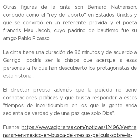
Otras figuras de la cinta son Bernard Nathanson,
conocido como el "rey del aborto" en Estados Unidos y
que se convirtió en un referente provida; y el poeta
francés Max Jacob, cuyo padrino de bautismo fue su
amigo Pablo Picasso.
La cinta tiene una duración de 86 minutos y, de acuerdo a
Garrigó "podría ser la chispa que acerque a esas
personas la fe que han descubierto los protagonistas de
esta historia".
El director precisa además que la película no tiene
connotaciones políticas y que busca responder a estos
"tiempos de incertidumbre en los que la gente anda
05.08.2026
sedienta de verdad y de una paz que solo Dios".
Ley del
suicidio
Fuente:
https://www.aciprensa.com/noticias/124963/estre
asistido
04.08.2026
naran-en-mexico-en-busca-del-mesias-pelicula-sobre-la-