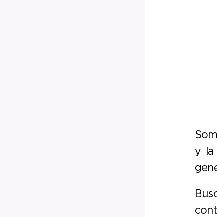
Somo
y la
gene
Bus
con