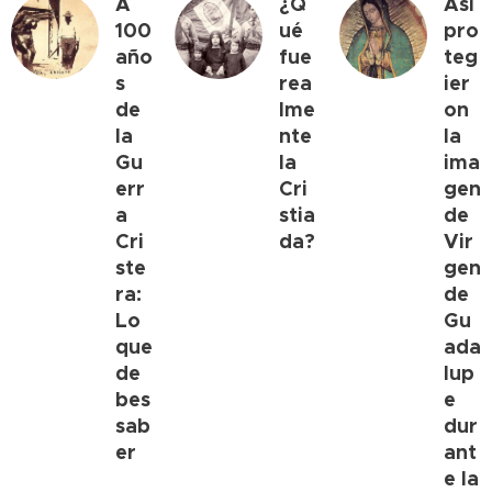
A
¿Q
Así
100
ué
pro
año
fue
teg
s
rea
ier
de
lme
on
la
nte
la
Gu
la
ima
err
Cri
gen
a
stia
de
Cri
da?
Vir
ste
gen
ra:
de
Lo
Gu
que
ada
de
lup
bes
e
sab
dur
er
ant
e la