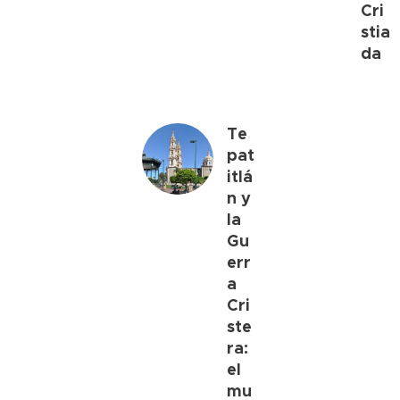
Cri
stia
da
Te
pat
itlá
n y
la
Gu
err
a
Cri
ste
ra:
el
mu