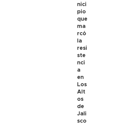
nici
pio
que
ma
rcó
la
resi
ste
nci
a
en
Los
Alt
os
de
Jali
sco