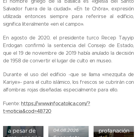
El nombre griego de la basílica es «iglesia del Santo
Salvador fuera de la ciudad». «En te Chōra», expresión
utilizada entonces siempre para referirse al edificio,
significa literalmente «en el campo».
En agosto de 2020, el presidente turco Recep Tayyip
Erdogan confirmó la sentencia del Consejo de Estado,
que el 19 de noviembre de 2019 había anulado la decisión
de 1958 de convertir el lugar de culto en museo.
Durante el uso del edificio -que se llama «mezquita de
05.08.2026
Kariye»- para el culto islámico, los frescos se cubrirán con
Ley del
alfombras rojas diseñadas especialmente para ello.
suicidio
asistido
04.08.2026
Fuente:
https://www.infocatolica.com/?
entra en
Iglesia de
t=noticia&cod=48720
vigor en
Madrid
Nueva York
sufre
a pesar de
04.08.2026
profanación