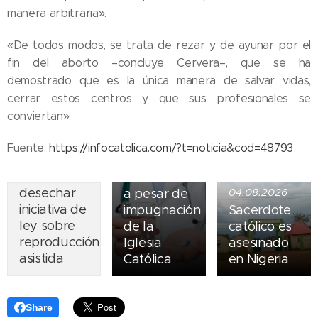
manera arbitraria».
«De todos modos, se trata de rezar y de ayunar por el
fin del aborto –concluye Cervera–, que se ha
05.08.2026
demostrado que es la única manera de salvar vidas,
Ley del
cerrar estos centros y que sus profesionales se
suicidio
conviertan».
07.08.2026
asistido
Piden
entra en
Fuente:
https://infocatolica.com/?t=noticia&cod=48793
obispos de
vigor en
Ecuador
Nueva York
desechar
a pesar de
04.08.2026
iniciativa de
impugnación
Sacerdote
ley sobre
de la
católico es
reproducción
Iglesia
asesinado
asistida
Católica
en Nigeria
Share