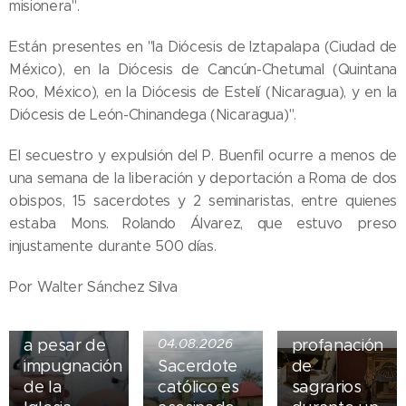
misionera".
Están presentes en "la Diócesis de Iztapalapa (Ciudad de
México), en la Diócesis de Cancún-Chetumal (Quintana
Roo, México), en la Diócesis de Estelí (Nicaragua), y en la
Diócesis de León-Chinandega (Nicaragua)".
El secuestro y expulsión del P. Buenfil ocurre a menos de
una semana de la liberación y deportación a Roma de dos
05.08.2026
obispos, 15 sacerdotes y 2 seminaristas, entre quienes
Ley del
estaba Mons. Rolando Álvarez, que estuvo preso
suicidio
injustamente durante 500 días.
asistido
04.08.2026
entra en
Iglesia de
Por Walter Sánchez Silva
vigor en
Madrid
Nueva York
sufre
a pesar de
04.08.2026
profanación
impugnación
Sacerdote
de
de la
católico es
sagrarios