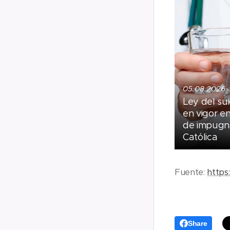
05.08.2026
Ley del sui
en vigor e
de impugna
Católica
Fuente:
https
Share