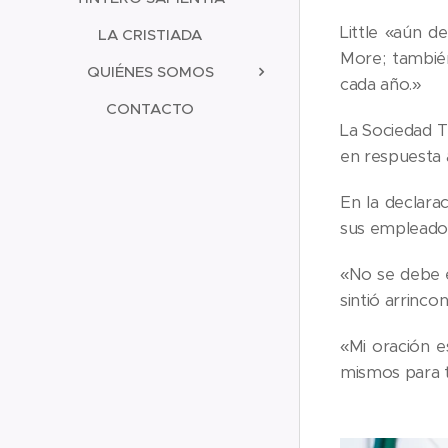
Little «aún 
LA CRISTIADA
More; también
QUIÉNES SOMOS
cada año.»
CONTACTO
La Sociedad T
en respuesta a
En la declara
sus empleado
«No se debe e
sintió arrinco
«Mi oración e
mismos para te