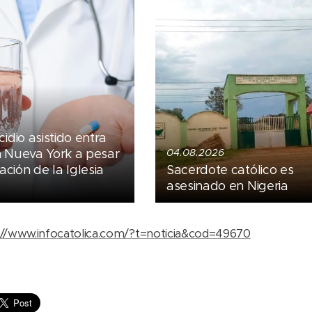
cidio asistido entra
n Nueva York a pesar
04.08.2026
ción de la Iglesia
Sacerdote católico es
asesinado en Nigeria
://www.infocatolica.com/?t=noticia&cod=49670