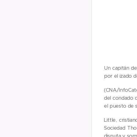
Un capitán de
por el izado d
(CNA/InfoCat
del condado d
el puesto de s
Little, crist
Sociedad Tho
disputa y some