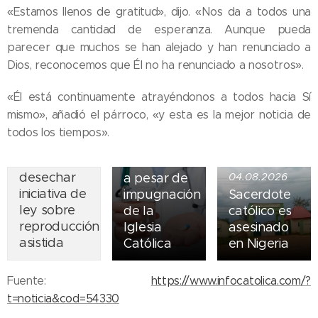
«Estamos llenos de gratitud», dijo. «Nos da a todos una
tremenda cantidad de esperanza. Aunque pueda
parecer que muchos se han alejado y han renunciado a
05.08.2026
Dios, reconocemos que Él no ha renunciado a nosotros».
Ley del
suicidio
«Él está continuamente atrayéndonos a todos hacia Sí
07.08.2026
asistido
mismo», añadió el párroco, «y esta es la mejor noticia de
Piden
entra en
todos los tiempos».
obispos de
vigor en
Ecuador
Nueva York
desechar
a pesar de
04.08.2026
iniciativa de
impugnación
Sacerdote
ley sobre
de la
católico es
reproducción
Iglesia
asesinado
asistida
Católica
en Nigeria
Fuente:
https://www.infocatolica.com/?
t=noticia&cod=54330