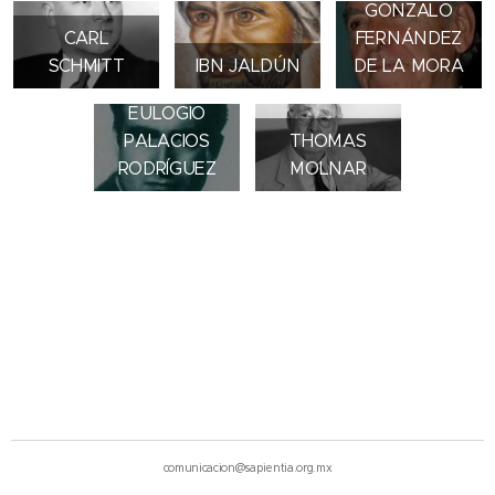
GONZALO
CARL
FERNÁNDEZ
SCHMITT
IBN JALDÚN
DE LA MORA
LEOPOLDO
EULOGIO
PALACIOS
THOMAS
RODRÍGUEZ
MOLNAR
comunicacion@sapientia.org.mx