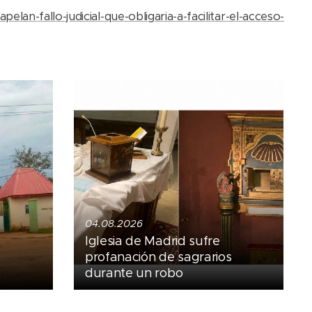
an-fallo-judicial-que-obligaria-a-facilitar-el-acceso-
04.08.2026
Iglesia de Madrid sufre
profanación de sagrarios
durante un robo