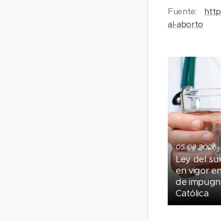
Fuente:
http
al-aborto
05.08.2026
Ley del sui
en vigor e
de impugna
Católica