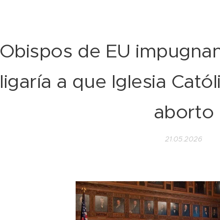
Obispos de EU impugnan f
ligaría a que Iglesia Catól
aborto
21.05.2026