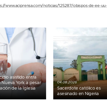
s://www.aciprensa.com/noticias/125287/obispos-de-ee-uu-apel
cidio asistido entra
n Nueva York a pesar
04.08.2026
ción de la Iglesia
Sacerdote católico es
asesinado en Nigeria