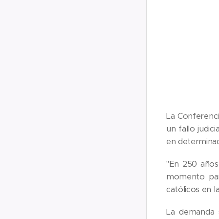
La Conferenci
un fallo judi
en determinad
"En 250 años,
momento para
católicos en 
La demanda s