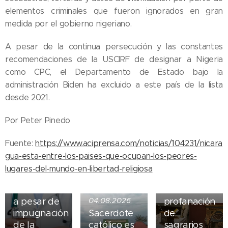
elementos criminales que fueron ignorados en gran
medida por el gobierno nigeriano.
A pesar de la continua persecución y las constantes
recomendaciones de la USCIRF de designar a Nigeria
como CPC, el Departamento de Estado bajo la
administración Biden ha excluido a este país de la lista
desde 2021.
05.08.2026
Por Peter Pinedo
Ley del
suicidio
Fuente:
https://www.aciprensa.com/noticias/104231/nicara
asistido
04.08.2026
gua-esta-entre-los-paises-que-ocupan-los-peores-
entra en
Iglesia de
lugares-del-mundo-en-libertad-religiosa
vigor en
Madrid
Nueva York
sufre
a pesar de
04.08.2026
profanación
impugnación
Sacerdote
de
de la
católico es
sagrarios