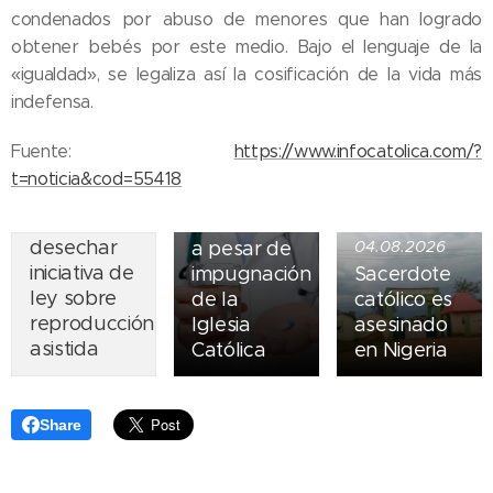
condenados por abuso de menores que han logrado
obtener bebés por este medio. Bajo el lenguaje de la
05.08.2026
«igualdad», se legaliza así la cosificación de la vida más
Ley del
indefensa.
suicidio
07.08.2026
asistido
Fuente:
https://www.infocatolica.com/?
Piden
entra en
t=noticia&cod=55418
obispos de
vigor en
Ecuador
Nueva York
desechar
a pesar de
04.08.2026
iniciativa de
impugnación
Sacerdote
ley sobre
de la
católico es
reproducción
Iglesia
asesinado
asistida
Católica
en Nigeria
Share