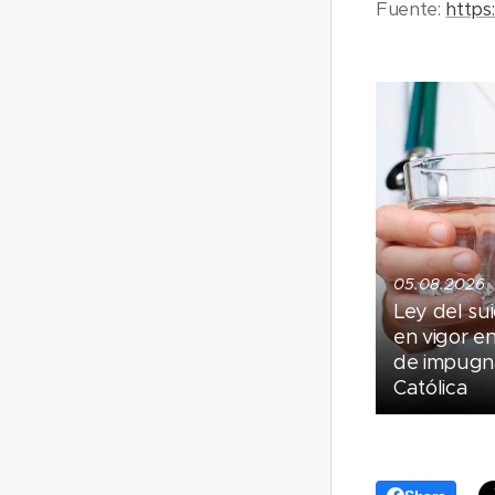
Fuente:
https
05.08.2026
Ley del sui
en vigor e
de impugna
Católica