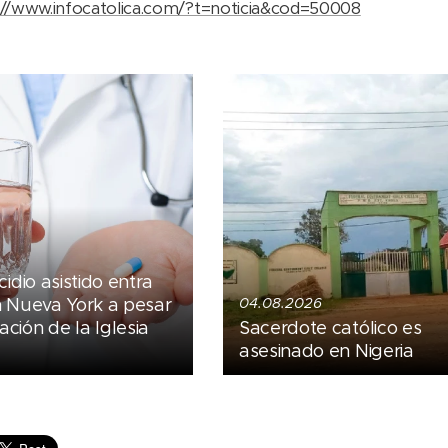
://www.infocatolica.com/?t=noticia&cod=50008
cidio asistido entra
n Nueva York a pesar
04.08.2026
ción de la Iglesia
Sacerdote católico es
asesinado en Nigeria