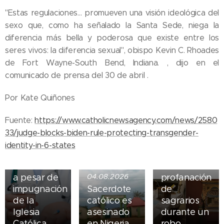
"Estas regulaciones… promueven una visión ideológica del
sexo que, como ha señalado la Santa Sede, niega la
diferencia más bella y poderosa que existe entre los
seres vivos: la diferencia sexual", obispo Kevin C. Rhoades
de Fort Wayne-South Bend, Indiana. , dijo en el
comunicado de prensa del 30 de abril .
05.08.2026
Por Kate Quiñones
Ley del
suicidio
Fuente:
https://www.catholicnewsagency.com/news/2580
asistido
04.08.2026
33/judge-blocks-biden-rule-protecting-transgender-
entra en
Iglesia de
identity-in-6-states
vigor en
Madrid
Nueva York
sufre
a pesar de
04.08.2026
profanación
impugnación
Sacerdote
de
de la
católico es
sagrarios
Iglesia
asesinado
durante un
Católica
en Nigeria
robo