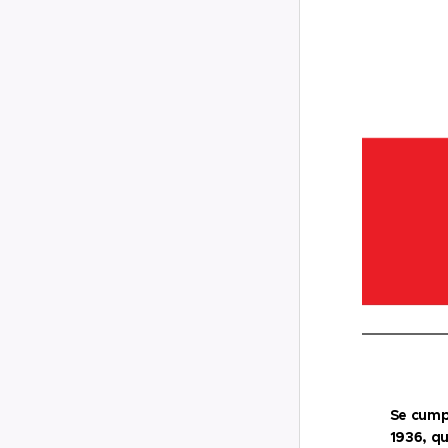
Se cumpl
1936, q