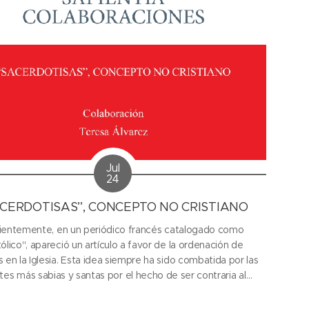
Jul
24
CERDOTISAS”, CONCEPTO NO CRISTIANO
ientemente, en un periódico francés catalogado como
ólico", apareció un artículo a favor de la ordenación de
 en la Iglesia. Esta idea siempre ha sido combatida por las
es más sabias y santas por el hecho de ser contraria al
gelio que Cristo heredó a su Iglesia. Sin embargo, estos
ataques a la doctrina Católica, ya antiguos,...