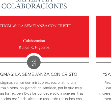
Jul
24
IGMAS: LA SEMEJANZA CON CRISTO
“SA
stigmas son un don místico excepcional, no una
Rec
sa ni señal obligatoria de santidad, por lo que muy
"cat
as los reciben. Dios los concede sólo a quienes, tras
mujeres
ficación profunda, alcanzan una unión tan íntima con
ment
ue pueden compartir visiblemente sus sufrimientos
Evan
tores, y siempre con el fin de salvar almas, no...