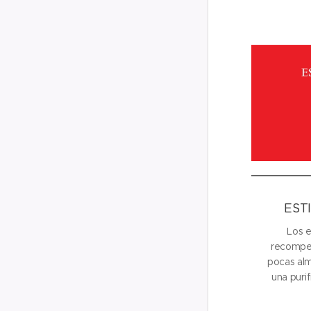
EST
Los e
recompen
pocas alm
una puri
Cristo q
reden