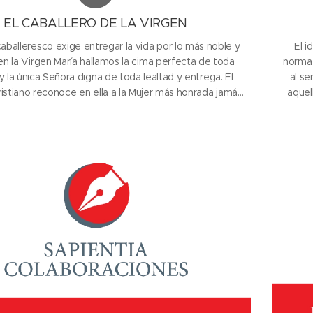
EL CABALLERO DE LA VIRGEN
 caballeresco exige entregar la vida por lo más noble y
El i
en la Virgen María hallamos la cima perfecta de toda
norma 
y la única Señora digna de toda lealtad y entrega. El
al se
ristiano reconoce en ella a la Mujer más honrada jamás
aquel
élla que supera a todas las reinas y princesas, porque
compro
fue elegida...