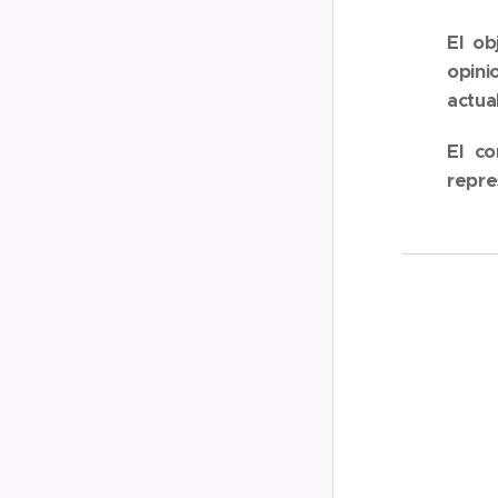
El ob
opini
actua
El co
repre