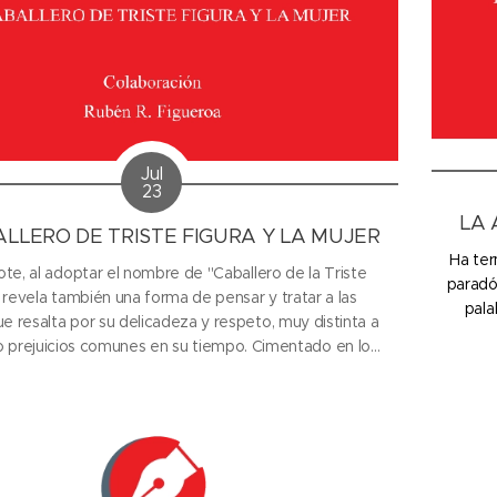
Jul
23
LA 
ALLERO DE TRISTE FIGURA Y LA MUJER
Ha ter
ote, al adoptar el nombre de "Caballero de la Triste
paradó
, revela también una forma de pensar y tratar a las
pala
e resalta por su delicadeza y respeto, muy distinta a
 o prejuicios comunes en su tiempo. Cimentado en los
aballerescos que tanto ama, su visión no reduce a la
mujer a apariencias ni la...