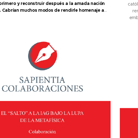
primero y reconstruir después a la amada nación
catól
. Cabrían muchos modos de rendirle homenaje a
re
a y a sus protagonistas. Dadas las circunstancias
emba
gido recordar el caso ejemplar de Fray Anselmo
desd
Polanco, Obispo...