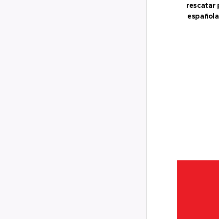
rescatar 
española
esta fech
hemos ele