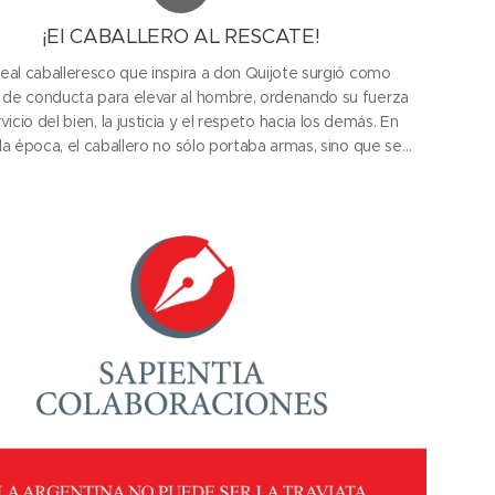
¡El CABALLERO AL RESCATE!
deal caballeresco que inspira a don Quijote surgió como
de conducta para elevar al hombre, ordenando su fuerza
rvicio del bien, la justicia y el respeto hacia los demás. En
la época, el caballero no sólo portaba armas, sino que se
metía con un código: defender al débil, honrar la palabra
dada, proteger la dignidad de la...