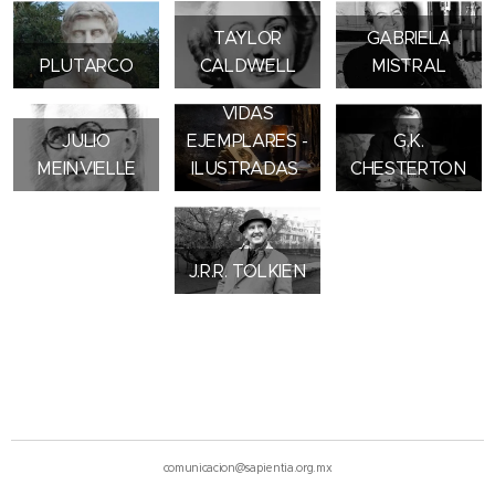
TAYLOR
GABRIELA
PLUTARCO
CALDWELL
MISTRAL
BIOGRAFÍAS Y
VIDAS
JULIO
EJEMPLARES -
G.K.
MEINVIELLE
ILUSTRADAS
CHESTERTON
J.R.R. TOLKIEN
comunicacion@sapientia.org.mx