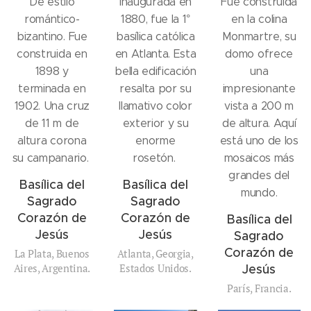
De estilo
Inaugurada en
Fue construida
romántico-
1880, fue la 1°
en la colina
bizantino. Fue
basílica católica
Monmartre, su
construida en
en Atlanta. Esta
domo ofrece
1898 y
bella edificación
una
terminada en
resalta por su
impresionante
1902. Una cruz
llamativo color
vista a 200 m
de 11 m de
exterior y su
de altura. Aquí
altura corona
enorme
está uno de los
su campanario.
rosetón.
mosaicos más
grandes del
Basílica del
Basílica del
mundo.
Sagrado
Sagrado
Corazón de
Corazón de
Basílica del
Jesús
Jesús
Sagrado
Corazón de
La Plata, Buenos
Atlanta, Georgia,
Aires, Argentina.
Estados Unidos.
Jesús
París, Francia.