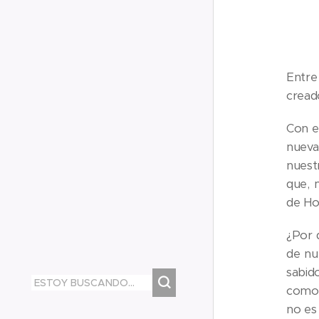
Entre
cread
Con e
nueva 
nuestr
que, 
de Ho
¿Por 
de nu
sabid
como 
no es