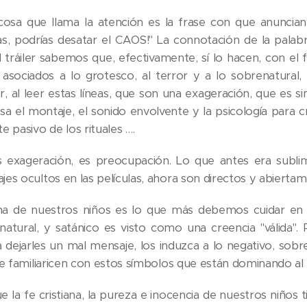
cosa que llama la atención es la frase con que anuncian l
as, podrías desatar el CAOS!" La connotación de la palabr
l tráiler sabemos que, efectivamente, sí lo hacen, con el
 asociados a lo grotesco, al terror y a lo sobrenatural,
r, al leer estas líneas, que son una exageración, que es si
sa el montaje, el sonido envolvente y la psicología para cr
e pasivo de los rituales ….
 exageración, es preocupación. Lo que antes era subli
jes ocultos en las películas, ahora son directos y abiertam
ma de nuestros niños es lo que más debemos cuidar en e
natural, y satánico es visto como una creencia "válida".
 dejarles un mal mensaje, los induzca a lo negativo, sobr
 se familiaricen con estos símbolos que están dominando a
e la fe cristiana, la pureza e inocencia de nuestros niños 