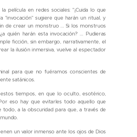
a película en redes sociales: "¡Cuida lo que
a "invocación" sugiere que harán un ritual, y
 fin de crear un monstruo … Si los monstruos
 ¿a quién harán esta invocación? … Pudieras
mple ficción, sin embargo, narrativamente, el
ear la ilusión inmersiva, vuelve al espectador
minal para que no fuéramos conscientes de
ente satánicos.
stos tiempos, en que lo oculto, esotérico,
 Por eso hay que evitarles todo aquello que
e todo, a la obscuridad para que, a través de
l mundo.
tienen un valor inmenso ante los ojos de Dios