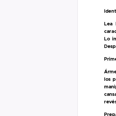
Ident
Lea 
carac
Lo i
Despu
Prime
Árme
los 
mani
cans
revés
Prepa