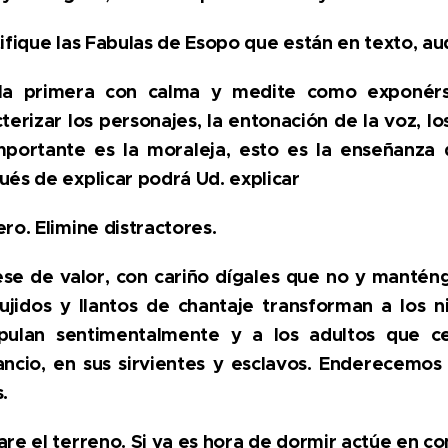
ifique las Fabulas de Esopo que están en texto, aud
la primera con calma y medite como exponérse
terizar los personajes, la entonación de la voz, l
mportante es la moraleja, esto es la enseñanza 
és de explicar podrá Ud. explicar
ro. Elimine distractores.
se de valor, con cariño dígales que no y manténg
pujidos y llantos de chantaje transforman a los
pulan sentimentalmente y a los adultos que c
ancio, en sus sirvientes y esclavos. Enderecemos
.
re el terreno. Si ya es hora de dormir actúe en c