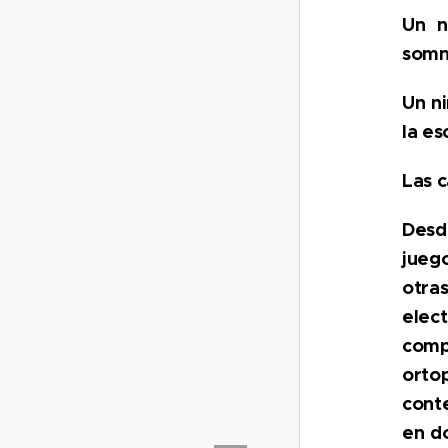
Un n
somn
Un ni
la es
Las c
Desde
juego
otra
elect
comp
orto
cont
en do