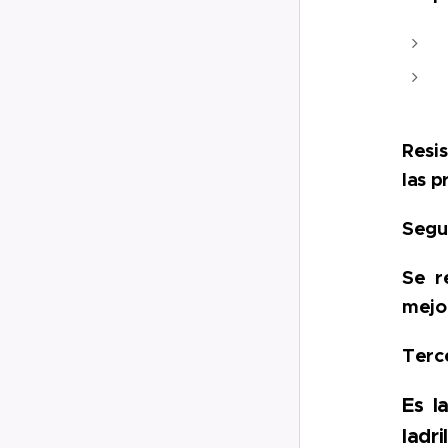
Resi
las 
Segun
Se r
mejor
Terc
Es l
ladr