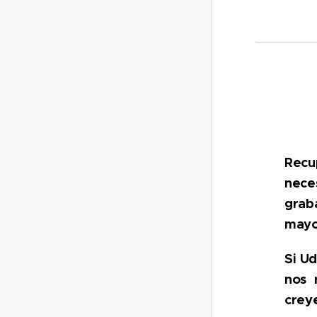
Recup
nece
grab
mayo
Si Ud
nos 
crey