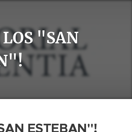
 LOS "SAN
N"!
SAN ESTEBAN"!