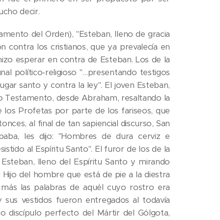
ucho decir.
mento del Orden), "Esteban, lleno de gracia
 contra los cristianos, que ya prevalecía en
hizo esperar en contra de Esteban. Los de la
unal político-religioso "…presentando testigos
ugar santo y contra la ley". El joven Esteban,
guo Testamento, desde Abraham, resaltando la
los Profetas por parte de los fariseos, que
onces, al final de tan sapiencial discurso, San
aba, les dijo: "Hombres de dura cerviz e
stido al Espíritu Santo". El furor de los de la
e Esteban, lleno del Espíritu Santo y mirando
al Hijo del hombre que está de pie a la diestra
n más las palabras de aquél cuyo rostro era
y sus vestidos fueron entregados al todavía
o discípulo perfecto del Mártir del Gólgota,