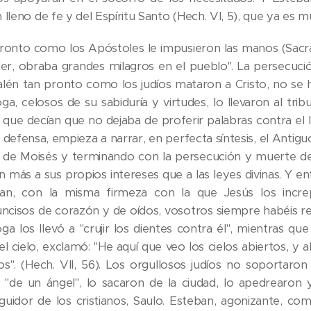
 lleno de fe y del Espíritu Santo (Hech. VI, 5), que ya es m
ronto como los Apóstoles le impusieron las manos (Sacra
er, obraba grandes milagros en el pueblo". La persecución
alén tan pronto como los judíos mataron a Cristo, no se 
ga, celosos de su sabiduría y virtudes, lo llevaron al trib
 que decían que no dejaba de proferir palabras contra el l
defensa, empieza a narrar, en perfecta síntesis, el Anti
a de Moisés y terminando con la persecución y muerte de 
n más a sus propios intereses que a las leyes divinas. Y ent
an, con la misma firmeza con la que Jesús los increp
uncisos de corazón y de oídos, vosotros siempre habéis resi
oga los llevó a "crujir los dientes contra él", mientras qu
el cielo, exclamó: "He aquí que veo los cielos abiertos, y 
os". (Hech. VII, 56). Los orgullosos judíos no soportaro
"de un ángel", lo sacaron de la ciudad, lo apedrearon 
guidor de los cristianos, Saulo. Esteban, agonizante, com