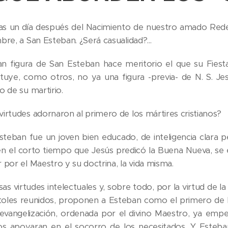
s un día después del Nacimiento de nuestro amado Redento
bre, a San Esteban. ¿Será casualidad?...
an figura de San Esteban hace meritorio el que su Fiesta
ituye, como otros, no ya una figura -previa- de N. S. Jes
o de su martirio.
virtudes adornaron al primero de los mártires cristianos?
steban fue un joven bien educado, de inteligencia clara 
en el corto tiempo que Jesús predicó la Buena Nueva, se 
 por el Maestro y su doctrina, la vida misma.
as virtudes intelectuales y, sobre todo, por la virtud de la
oles reunidos, proponen a Esteban como el primero de lo
 evangelización, ordenada por el divino Maestro, ya empe
os apoyaran en el socorro de los necesitados. Y Esteb