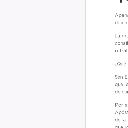
Apena
diciem
La gr
const
retrat
¿Qué 
San E
que, 
de dar
Por es
Apóst
de la
que l