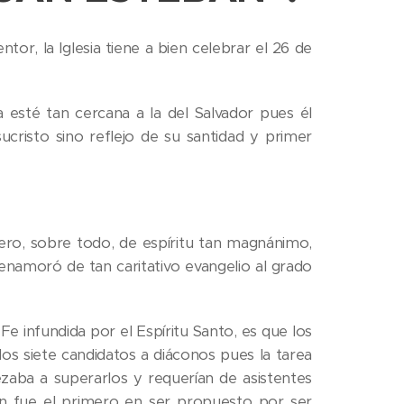
r, la Iglesia tiene a bien celebrar el 26 de
 esté tan cercana a la del Salvador pues él
ucristo sino reflejo de su santidad y primer
pero, sobre todo, de espíritu tan magnánimo,
enamoró de tan caritativo evangelio al grado
 Fe infundida por el Espíritu Santo, es que los
s siete candidatos a diáconos pues la tarea
zaba a superarlos y requerían de asistentes
an fue el primero en ser propuesto por ser