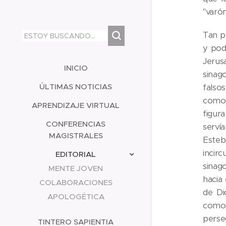
"varón
Tan p
y pod
Jerus
INICIO
sinago
ÚLTIMAS NOTICIAS
falsos
como 
APRENDIZAJE VIRTUAL
figur
CONFERENCIAS
servía
MAGISTRALES
Esteb
incirc
EDITORIAL
sinag
MENTE JOVEN
hacia 
COLABORACIONES
de Di
APOLOGÉTICA
como 
perse
TINTERO SAPIENTIA