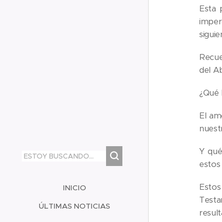
Esta 
imper
siguie
Recue
del A
¿Qué 
El am
nuestr
Y qué
estos
Estos
INICIO
Testa
ÚLTIMAS NOTICIAS
resul