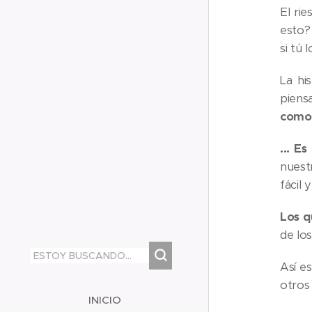
El ri
esto?
si tú 
La hi
piens
como
... E
nuest
fácil 
Los q
de lo
Así e
otros
INICIO