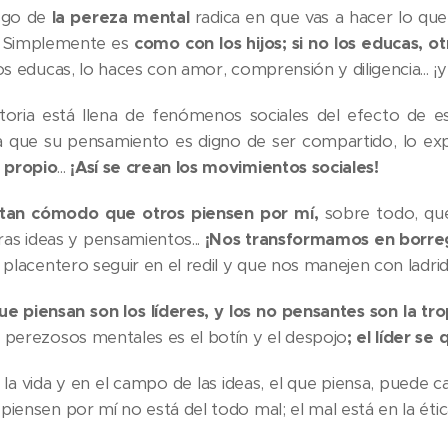
esgo de
la pereza mental
radica en que vas a hacer lo que
 Simplemente es
como con los hijos; si no los educas, ot
los educas, lo haces con amor, comprensión y diligencia... ¡
storia está llena de fenómenos sociales del efecto de 
a que su pensamiento es digno de ser compartido, lo e
 propio
...
¡Así se crean los movimientos sociales!
s tan cómodo que otros piensen por mí,
sobre todo, que
ras ideas y pensamientos...
¡Nos transformamos en borre
y placentero seguir en el redil y que nos manejen con ladri
ue piensan son los líderes, y los no pensantes son la tro
s perezosos mentales es el botín y el despojo
; el líder se
s la vida y en el campo de las ideas, el que piensa, puede 
 piensen por mí no está del todo mal; el mal está en la éti