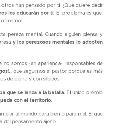
 otros han pensado por ti. ¿Qué quiere decir
ros los educarán por ti.
El problema es que,
y otros no!
esta pereza mental. Cuando alguien piensa y
xpresa
y los
perezosos mentales lo adopten
 no somos -en apariencia- responsables de
gos!.
.. que seguimos al pastor porque es más
dos de perro y con silbidos.
pa que se lanza a la batalla
. El único premio
 queda con el territorio.
cambiar al mundo para bien o para mal. El que
ca del pensamiento ajeno.