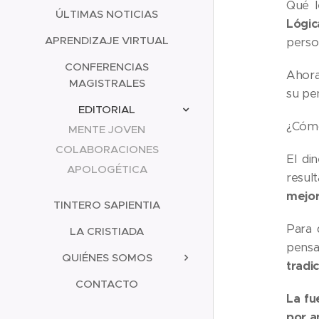
Qué l
ÚLTIMAS NOTICIAS
Lógic
APRENDIZAJE VIRTUAL
perso
CONFERENCIAS
Ahora
MAGISTRALES
su pe
EDITORIAL
¿Cómo
MENTE JOVEN
COLABORACIONES
El di
APOLOGÉTICA
resul
mejor
TINTERO SAPIENTIA
Para 
LA CRISTIADA
pensa
QUIÉNES SOMOS
tradi
CONTACTO
La fu
por a