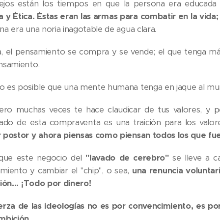
ejos están los tiempos en que la persona era educada
a y Ética. Éstas eran las armas para combatir en la vida;
na era una noria inagotable de agua clara.
, el pensamiento se compra y se vende; el que tenga má
nsamiento.
 es posible que una mente humana tenga en jaque al mun
nero muchas veces te hace claudicar de tus valores, y 
tado de esta compraventa es una traición para los valor
 postor y ahora piensas como piensan todos los que f
que este negocio del
"lavado de cerebro"
se lleve a ca
miento y cambiar el "chip", o sea,
una renuncia voluntari
ción... ¡Todo por dinero!
erza de las ideologías no es por convencimiento, es p
mbición.