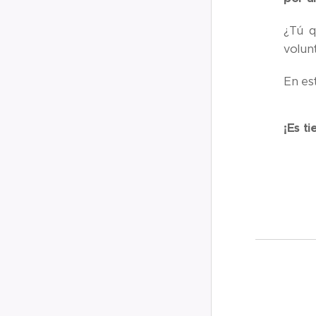
¿Tú q
volun
En est
¡Es t