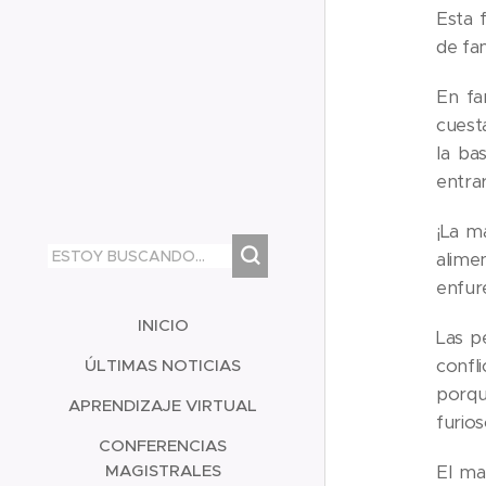
Esta 
de fam
En fa
cuest
la ba
entrar
¡La m
alime
enfure
INICIO
Las p
ÚLTIMAS NOTICIAS
confl
porqu
APRENDIZAJE VIRTUAL
furios
CONFERENCIAS
MAGISTRALES
El ma