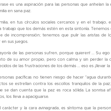
frase es una aspiración para las personas que anhelan la c
ilia en sana paz.
milia, en tus círculos sociales cercanos y en el trabajo, 
a trabajo que los demás estén en esta sintonía. Tenemos q
se de incomprensión; tenemos que pulir las aristas de 
 en sus juegos.
ayoría de las personas sufren, porque quieren! … Su ego n
nto de su amor propio, pero con calma y sin perder la
cidos de las frustraciones de los demás … eso es ¡llevar la 
ersonas pacíficas no tienen riesgo de hacer "agua durant
ictos se estrellan contra los escollos tranquilos de la p
e se dan cuenta que la paz es roca sólida. La sonrisa afa
os, los lleva a apaciguarse.
l carácter y la cara avinagrada, es síntoma que la person