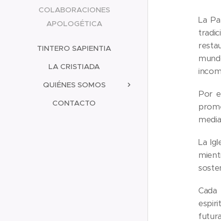
COLABORACIONES
La Pa
APOLOGÉTICA
tradi
resta
TINTERO SAPIENTIA
mundo
LA CRISTIADA
incom
QUIÉNES SOMOS
Por e
CONTACTO
prome
media
La Ig
mient
soste
Cada 
espir
futura