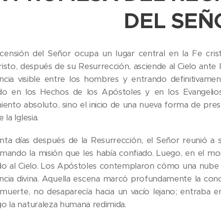
DEL SEÑ
censión del Señor ocupa un lugar central en la Fe cri
risto, después de su Resurrección, asciende al Cielo ante l
ncia visible entre los hombres y entrando definitivament
do en los Hechos de los Apóstoles y en los Evangelios
miento absoluto, sino el inicio de una nueva forma de pres
 la Iglesia.
nta días después de la Resurrección, el Señor reunió a s
rmando la misión que les había confiado. Luego, en el mon
do al Cielo. Los Apóstoles contemplaron cómo una nube lo
ncia divina. Aquella escena marcó profundamente la concien
 muerte, no desaparecía hacia un vacío lejano; entraba en
go la naturaleza humana redimida.