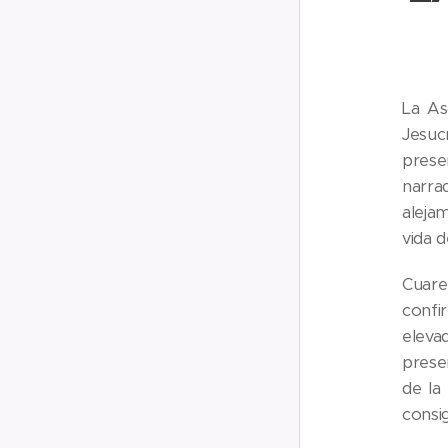
La As
Jesuc
prese
narra
aleja
vida de
Cuare
confi
eleva
prese
de la
consi