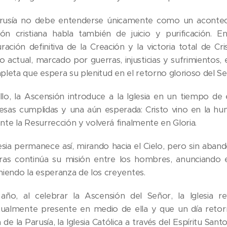
rusía no debe entenderse únicamente como un aconteci
ción cristiana habla también de juicio y purificación.
uración definitiva de la Creación y la victoria total de C
 actual, marcado por guerras, injusticias y sufrimientos, e
pleta que espera su plenitud en el retorno glorioso del Se
llo, la Ascensión introduce a la Iglesia en un tiempo de 
sas cumplidas y una aún esperada: Cristo vino en la hum
nte la Resurrección y volverá finalmente en Gloria.
lesia permanece así, mirando hacia el Cielo, pero sin aband
ras continúa su misión entre los hombres, anunciando 
niendo la esperanza de los creyentes.
año, al celebrar la Ascensión del Señor, la Iglesia 
itualmente presente en medio de ella y que un día retorn
 de la Parusía, la Iglesia Católica a través del Espíritu San