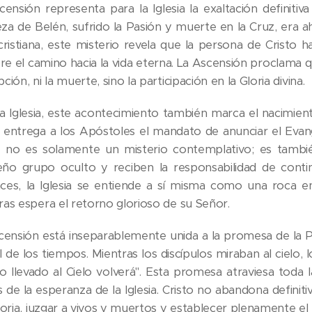
censión representa para la Iglesia la exaltación definiti
za de Belén, sufrido la Pasión y muerte en la Cruz, era a
 cristiana, este misterio revela que la persona de Cristo h
e el camino hacia la vida eterna. La Ascensión proclama q
ción, ni la muerte, sino la participación en la Gloria divina.
la Iglesia, este acontecimiento también marca el nacimien
o entrega a los Apóstoles el mandato de anunciar el Evang
, no es solamente un misterio contemplativo; es tambié
ño grupo oculto y reciben la responsabilidad de conti
ces, la Iglesia se entiende a sí misma como una roca en l
ras espera el retorno glorioso de su Señor.
censión está inseparablemente unida a la promesa de la Par
al de los tiempos. Mientras los discípulos miraban al cielo
do llevado al Cielo volverá". Esta promesa atraviesa toda l
es de la esperanza de la Iglesia. Cristo no abandona defi
toria, juzgar a vivos y muertos y establecer plenamente el