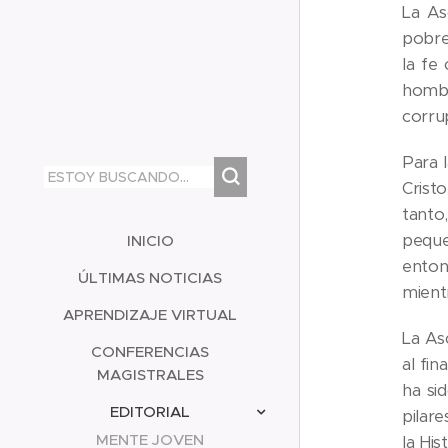
La As
pobre
la fe
hombr
corrup
Para 
Crist
tanto
peque
INICIO
enton
ÚLTIMAS NOTICIAS
mient
APRENDIZAJE VIRTUAL
La As
CONFERENCIAS
al fin
MAGISTRALES
ha si
EDITORIAL
pilar
MENTE JOVEN
la His