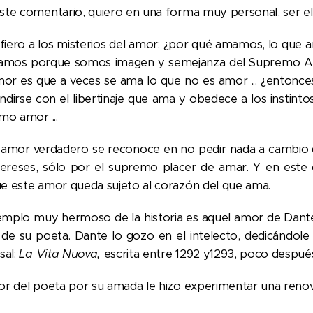
ste comentario, quiero en una forma muy personal, ser el
fiero a los misterios del amor: ¿por qué amamos, lo que a
mamos porque somos imagen y semejanza del Supremo Amor 
mor es que a veces se ama lo que no es amor ... ¿entonces,
ndirse con el libertinaje que ama y obedece a los instin
mo amor ...
amor verdadero se reconoce en no pedir nada a cambio d
ntereses, sólo por el supremo placer de amar. Y en est
e este amor queda sujeto al corazón del que ama.
emplo muy hermoso de la historia es aquel amor de Dante p
de su poeta. Dante lo gozo en el intelecto, dedicándole
sal:
La Vita Nuova,
escrita entre 1292 y1293, poco despué
or del poeta por su amada le hizo experimentar una renova