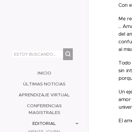
Con e
Me re
... A
del a
confu
al mis
Todo 
sin i
INICIO
porqu
ÚLTIMAS NOTICIAS
Un ej
APRENDIZAJE VIRTUAL
amor 
CONFERENCIAS
univer
MAGISTRALES
El am
EDITORIAL
MENTE JOVEN