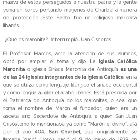
masiva de estos perseguidos a nuestra patria y la gente
venía en baros portando imágenes de Charbel a manera
de protección. Este Santo fue un religioso maronita
libanés...
-¿Qué es maronita? -Interrumpió Juan Cisneros.
El Profesor Marcos, ante la atención de sus alumnos,
Iglesia Católica
optó por ampliar el tema y dijo: La
Maronita
es una
o Iglesia Siríaca Maronita de Antioquía
de las 24 Iglesias integrantes de la Iglesia Católica
, en la
que se utiliza como lenguaje litúrgico el siríaco occidental
y como lengua auxiliar el árabe libanés. Está presidida por
el Patriarca de Antioquía de los maronitas, o sea, que
toma el nombre de Marón el fundador, quien era un
asceta sirio Sacerdote de Antioquía, a quien San Juan
Crisóstomo lo mencionaba ya como "Marón el divino", allá
San Charbel
por el año 404.
, que originalmente se
llamaba Yusef (José), nació el 8 de mayo de 1828 en