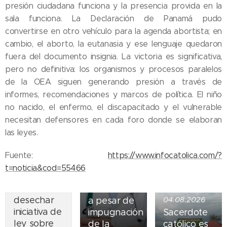
presión ciudadana funciona y la presencia provida en la
sala funciona. La Declaración de Panamá pudo
convertirse en otro vehículo para la agenda abortista; en
cambio, el aborto, la eutanasia y ese lenguaje quedaron
fuera del documento insignia. La victoria es significativa,
pero no definitiva: los organismos y procesos paralelos
de la OEA siguen generando presión a través de
informes, recomendaciones y marcos de política. El niño
no nacido, el enfermo, el discapacitado y el vulnerable
05.08.2026
necesitan defensores en cada foro donde se elaboran
Ley del
las leyes.
suicidio
07.08.2026
asistido
Fuente:
https://www.infocatolica.com/?
Piden
entra en
t=noticia&cod=55466
obispos de
vigor en
Ecuador
Nueva York
desechar
a pesar de
04.08.2026
iniciativa de
impugnación
Sacerdote
ley sobre
de la
católico es