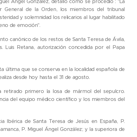
guel Ángel González, detalló cómo se procedió : "La
 General de la Orden, los miembros del tribunal
eridad y solemnidad los relicarios al lugar habilitado
leno de emoción".
nto canónico de los restos de Santa Teresa de Ávila,
s. Luis Retana, autorización concedida por el Papa
a última que se conserva en la localidad española de
ealiza desde hoy hasta el 31 de agosto.
a retirado primero la losa de mármol del sepulcro.
encia del equipo médico científico y los miembros del
cia Ibérica de Santa Teresa de Jesús en España, P.
lamanca, P. Miguel Ángel González; y la superiora de