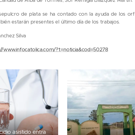
a Caridad de Alba de Tormes, Sor Remigia Blázquez Martín.
 sepulcro de plata se ha contado con la ayuda de los or
bién estarán presentes el último día de los trabajos.
nchez Silva
://www.infocatolica.com/?t=noticia&cod=50278
cidio asistido entra