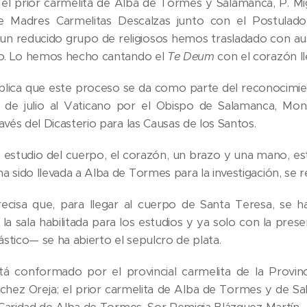
 el prior carmelita de Alba de Tormes y Salamanca, P. Mi
 Madres Carmelitas Descalzas junto con el Postulador
 un reducido grupo de religiosos hemos trasladado con aust
io. Lo hemos hecho cantando el
Te Deum
con el corazón l
xplica que este proceso se da como parte del reconocimie
 1 de julio al Vaticano por el Obispo de Salamanca, Mon
avés del Dicasterio para las Causas de los Santos.
 estudio del cuerpo, el corazón, un brazo y una mano, est
 sido llevada a Alba de Tormes para la investigación, se r
recisa que, para llegar al cuerpo de Santa Teresa, se h
a sala habilitada para los estudios y ya solo con la pres
iástico— se ha abierto el sepulcro de plata.
stá conformado por el provincial carmelita de la Provin
chez Oreja; el prior carmelita de Alba de Tormes y de Sa