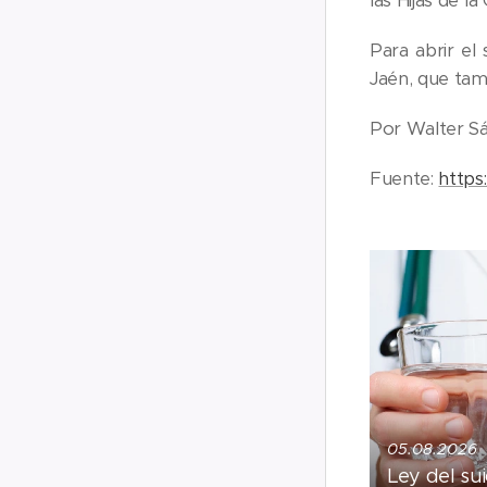
las Hijas de l
Para abrir el
Jaén, que tam
Por Walter Sá
Fuente:
https
05.08.2026
Ley del sui