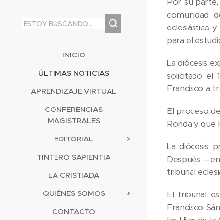
Por su parte,
comunidad de
eclesiástico y
para el estud
INICIO
La diócesis e
ÚLTIMAS NOTICIAS
solicitado el
Francisco a tr
APRENDIZAJE VIRTUAL
CONFERENCIAS
El proceso de
MAGISTRALES
Ronda y que ha
EDITORIAL
La diócesis p
TINTERO SAPIENTIA
Después —en l
tribunal ecles
LA CRISTIADA
QUIÉNES SOMOS
El tribunal e
Francisco Sán
CONTACTO