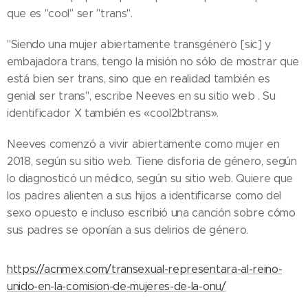
que es "cool" ser "trans".
"Siendo una mujer abiertamente transgénero [sic] y
embajadora trans, tengo la misión no sólo de mostrar que
está bien ser trans, sino que en realidad también es
genial ser trans", escribe Neeves en su sitio web . Su
identificador X también es «cool2btrans».
Neeves comenzó a vivir abiertamente como mujer en
2018, según su sitio web. Tiene disforia de género, según
lo diagnosticó un médico, según su sitio web. Quiere que
los padres alienten a sus hijos a identificarse como del
sexo opuesto e incluso escribió una canción sobre cómo
05.08.2026
sus padres se oponían a sus delirios de género.
Ley del
suicidio
07.08.2026
asistido
https://acnmex.com/transexual-representara-al-reino-
Piden
entra en
unido-en-la-comision-de-mujeres-de-la-onu/
obispos de
vigor en