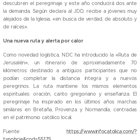
descubren el peregrinaje y este año conducirá dos ante
la demanda. Según declara al JDD, recibe a jóvenes muy
alejados de la Iglesia, «en busca de verdad, de absoluto y
de raíces».
Una nueva ruta y alerta por calor
Como novedad logística, NDC ha introducido la «Ruta de
Jerusalén», un itinerario de aproximadamente 70
kilómetros destinado a antiguos participantes que no
podían completar la distancia íntegra y a nuevos
peregrinos. La ruta mantiene los mismos elementos
espirituales: oración, canto gregoriano y enseñanza. El
peregrinaje ha inspirado en los últimos años marchas
05.08.2026
similares en Bretaña, Provenza y Normandía, centradas
Ley del
en el patrimonio católico local.
suicidio
asistido
04.08.2026
Fuente:
https://www.infocatolica.com/?
entra en
Iglesia de
t=noticia&cod=55175