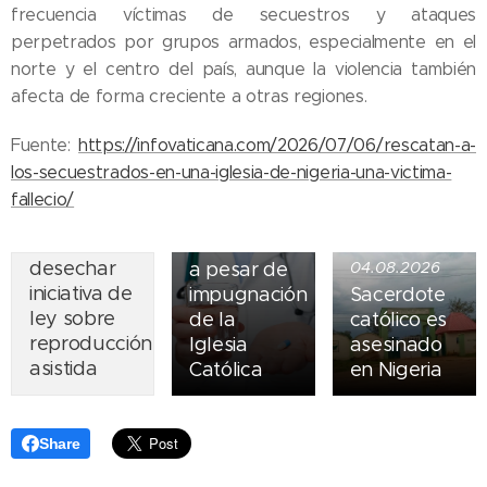
frecuencia víctimas de secuestros y ataques
perpetrados por grupos armados, especialmente en el
norte y el centro del país, aunque la violencia también
05.08.2026
afecta de forma creciente a otras regiones.
Ley del
suicidio
Fuente:
https://infovaticana.com/2026/07/06/rescatan-a-
07.08.2026
asistido
los-secuestrados-en-una-iglesia-de-nigeria-una-victima-
Piden
entra en
fallecio/
obispos de
vigor en
Ecuador
Nueva York
desechar
a pesar de
04.08.2026
iniciativa de
impugnación
Sacerdote
ley sobre
de la
católico es
reproducción
Iglesia
asesinado
asistida
Católica
en Nigeria
Share