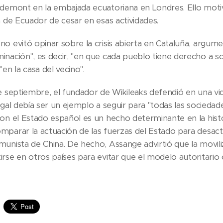
gdemont en la embajada ecuatoriana en Londres. Ello moti
a de Ecuador de cesar en esas actividades.
o evitó opinar sobre la crisis abierta en Cataluña, argume
inación", es decir, "en que cada pueblo tiene derecho a so
"en la casa del vecino".
de septiembre, el fundador de Wikileaks defendió en una v
egal debía ser un ejemplo a seguir para "todas las socieda
con el Estado español es un hecho determinante en la histo
parar la actuación de las fuerzas del Estado para desacti
munista de China. De hecho, Assange advirtió que la movil
rse en otros países para evitar que el modelo autoritario