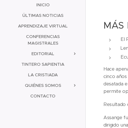
INICIO
ÚLTIMAS NOTICIAS
MÁS 
APRENDIZAJE VIRTUAL
CONFERENCIAS
El 
MAGISTRALES
Len
EDITORIAL
Ecu
TINTERO SAPIENTIA
Hace apena
LA CRISTIADA
cinco años
desatada e
QUIÉNES SOMOS
permite opi
CONTACTO
Resultado d
Assange fue
dirigido un