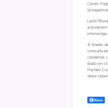
Carles Pui
la exigenci
Lenín Moren
autodeterm
intervenga 
A finales 
consulta il
catalanes 
dudó en com
Partido Co
debe repeti
Share