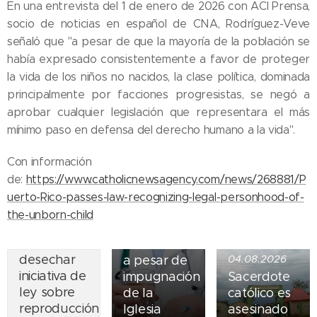
En una entrevista del 1 de enero de 2026 con ACI Prensa,
socio de noticias en español de CNA, Rodríguez-Veve
señaló que "a pesar de que la mayoría de la población se
había expresado consistentemente a favor de proteger
la vida de los niños no nacidos, la clase política, dominada
principalmente por facciones progresistas, se negó a
aprobar cualquier legislación que representara el más
mínimo paso en defensa del derecho humano a la vida".
05.08.2026
Ley del
Con información
suicidio
de:
https://www.catholicnewsagency.com/news/268881/P
07.08.2026
asistido
uerto-Rico-passes-law-recognizing-legal-personhood-of-
Piden
entra en
the-unborn-child
obispos de
vigor en
Ecuador
Nueva York
desechar
a pesar de
04.08.2026
iniciativa de
impugnación
Sacerdote
ley sobre
de la
católico es
reproducción
Iglesia
asesinado