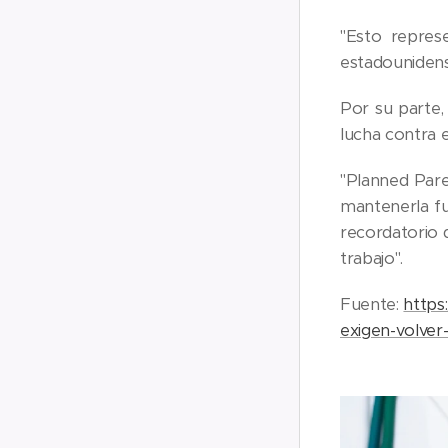
"Esto repres
estadounidens
Por su parte,
lucha contra e
"Planned Pare
mantenerla fu
recordatorio d
trabajo".
Fuente:
https
exigen-volver-