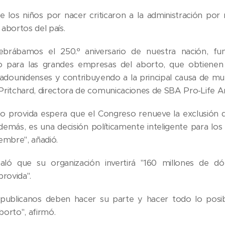
 los niños por nacer criticaron a la administración po
abortos del país.
lebrábamos el 250.º aniversario de nuestra nación, f
to para las grandes empresas del aborto, que obtiene
adounidenses y contribuyendo a la principal causa de mu
ritchard, directora de comunicaciones de SBA Pro-Life A
to provida espera que el Congreso renueve la exclusión
demás, es una decisión políticamente inteligente para los
embre", añadió.
ñaló que su organización invertirá "160 millones de 
provida".
publicanos deben hacer su parte y hacer todo lo posible
aborto", afirmó.