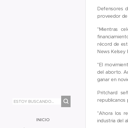
Defensores de
proveedor de 
"Mientras ce
financiamien
récord de est
News Kelsey P
"El movimien
del aborto. A
ganar en novi
Pritchard se
republicanos 
"Ahora los re
INICIO
industria del 