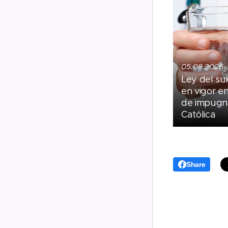
05.08.2026
Ley del sui
en vigor e
de impugna
Católica
Share