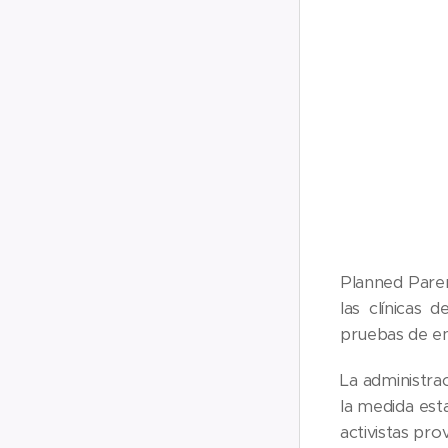
Planned Paren
las clínicas
pruebas de en
La administra
la medida est
activistas prov