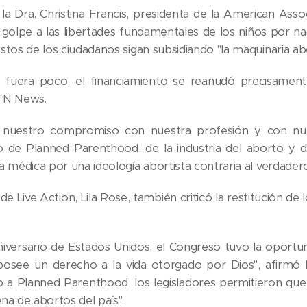
 la Dra. Christina Francis, presidenta de la American A
 golpe a las libertades fundamentales de los niños por 
stos de los ciudadanos sigan subsidiando "la maquinaria a
 fuera poco, el financiamiento se reanudó precisament
TN News.
 nuestro compromiso con nuestra profesión y con nu
o de Planned Parenthood, de la industria del aborto y d
 médica por una ideología abortista contraria al verdadero 
 de Live Action, Lila Rose, también criticó la restitución
aniversario de Estados Unidos, el Congreso tuvo la oport
osee un derecho a la vida otorgado por Dios", afirmó R
o a Planned Parenthood, los legisladores permitieron que e
na de abortos del país".