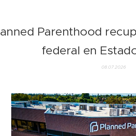
lanned Parenthood recup
federal en Estad
08.07.2026