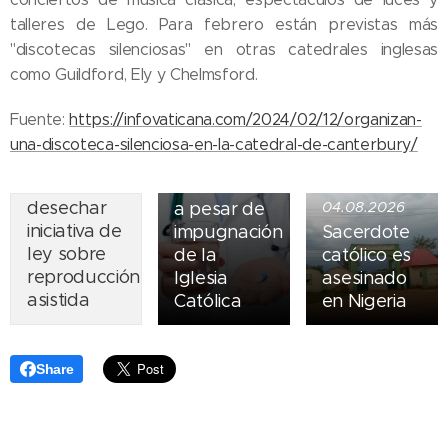
talleres de Lego. Para febrero están previstas más
05.08.2026
"discotecas silenciosas" en otras catedrales inglesas
Ley del
como Guildford, Ely y Chelmsford.
suicidio
07.08.2026
asistido
Fuente:
https://infovaticana.com/2024/02/12/organizan-
Piden
entra en
una-discoteca-silenciosa-en-la-catedral-de-canterbury/
obispos de
vigor en
Ecuador
Nueva York
desechar
a pesar de
04.08.2026
iniciativa de
impugnación
Sacerdote
ley sobre
de la
católico es
reproducción
Iglesia
asesinado
asistida
Católica
en Nigeria
Share