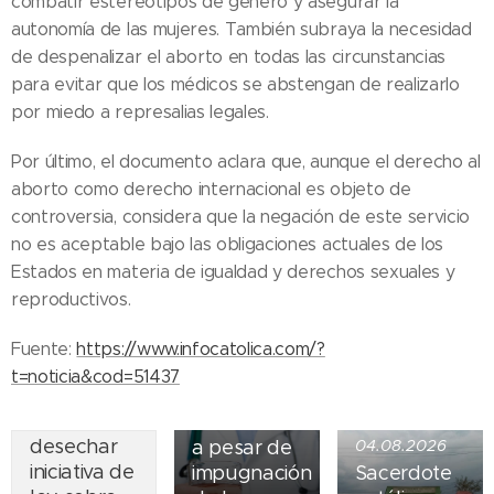
combatir estereotipos de género y asegurar la
autonomía de las mujeres. También subraya la necesidad
de despenalizar el aborto en todas las circunstancias
para evitar que los médicos se abstengan de realizarlo
por miedo a represalias legales.
Por último, el documento aclara que, aunque el derecho al
aborto como derecho internacional es objeto de
controversia, considera que la negación de este servicio
no es aceptable bajo las obligaciones actuales de los
05.08.2026
Estados en materia de igualdad y derechos sexuales y
Ley del
reproductivos.
suicidio
07.08.2026
asistido
Fuente:
https://www.infocatolica.com/?
Piden
entra en
t=noticia&cod=51437
obispos de
vigor en
Ecuador
Nueva York
desechar
a pesar de
04.08.2026
iniciativa de
impugnación
Sacerdote