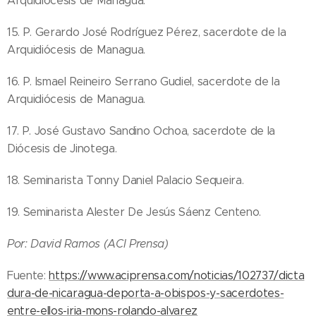
Arquidiócesis de Managua.
15. P. Gerardo José Rodríguez Pérez, sacerdote de la
Arquidiócesis de Managua.
16. P. Ismael Reineiro Serrano Gudiel, sacerdote de la
Arquidiócesis de Managua.
17. P. José Gustavo Sandino Ochoa, sacerdote de la
Diócesis de Jinotega.
18. Seminarista Tonny Daniel Palacio Sequeira.
19. Seminarista Alester De Jesús Sáenz Centeno.
05.08.2026
Por: David Ramos (ACI Prensa)
Ley del
suicidio
Fuente:
https://www.aciprensa.com/noticias/102737/dicta
asistido
04.08.2026
dura-de-nicaragua-deporta-a-obispos-y-sacerdotes-
entra en
Iglesia de
entre-ellos-iria-mons-rolando-alvarez