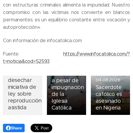
con estructuras criminales alimenta la impunidad. Nuestro
compromiso con las víctimas nos convierte en blancos
permanentes; es un equilibrio constante entre vocación y
autoprotección».
05.08.2026
Ley del
Con información de infocatolica.com
suicidio
07.08.2026
asistido
Fuente:
https://www.infocatolica.com/?
Piden
entra en
t=noticia&cod=52593
obispos de
vigor en
Ecuador
Nueva York
desechar
a pesar de
04.08.2026
iniciativa de
impugnación
Sacerdote
ley sobre
de la
católico es
reproducción
Iglesia
asesinado
asistida
Católica
en Nigeria
Share