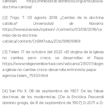
cambian. https://nihilobstat.dominicos.org/articulos/la-
doctrina-cambia/
[2] Trigo, T. 03 agosto 2018. ¿Cambio de la doctrina
católica?
Universidad de Navarra
.
https://www.unav.edu/opinion/-/contents/03/08/2018/ca
mbio-de-la-doctrina-
catolica/content/CnBM7sduyZOb/18809969
[3] Telam. 17 de octubre del 2023. «El dogma de la Iglesia
no cambia, pero crece, se desarrolla»: el Papa.
https://www.religionenlibertad.com/vaticano/231017/dogm
a-iglesia-no-cambia-crece-desarrolla-entrevista-papa-
agencia-telam_75553.html
[4] San Pío X. 08 de septiembre de 1907. De las falsas
doctrinas de los modernistas. [De la Encíclica Pascendi
dominici gregis, de 8 de septiembre de 1907] D-2071 a D-