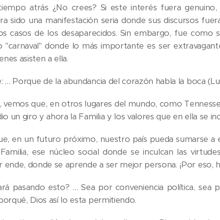
tiempo atrás ¿No crees? Si este interés fuera genuino,
ra sido una manifestación seria donde sus discursos fue
los casos de los desaparecidos. Sin embargo, fue como 
po "carnaval" donde lo más importante es ser extravagante
enes asisten a ella.
: … Porque de la abundancia del corazón habla la boca (Luc
s, vemos que, en otros lugares del mundo, como Tennessee,
io un giro y ahora la Familia y los valores que en ella se in
e, en un futuro próximo, nuestro país pueda sumarse a 
Familia, ese núcleo social donde se inculcan las virtud
 ende, donde se aprende a ser mejor persona. ¡Por eso, 
rá pasando esto? … Sea por conveniencia política, sea p
orqué, Dios así lo esta permitiendo.