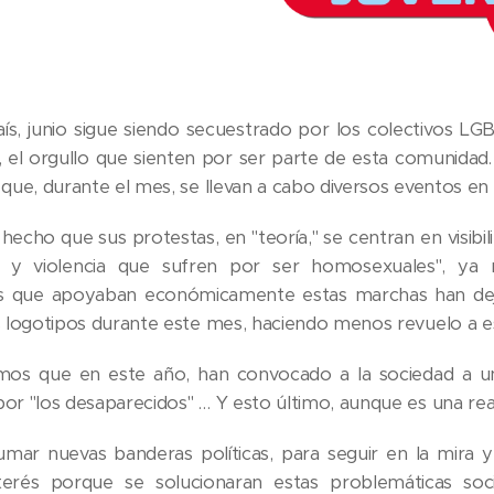
ís, junio sigue siendo secuestrado por los colectivos LG
r, el orgullo que sienten por ser parte de esta comunida
 que, durante el mes, se llevan a cabo diversos eventos en
hecho que sus protestas, en "teoría," se centran en visibili
ón y violencia que sufren por ser homosexuales", ya
s que apoyaban económicamente estas marchas han dejado
us logotipos durante este mes, haciendo menos revuelo a e
mos que en este año, han convocado a la sociedad a un
por "los desaparecidos" … Y esto último, aunque es una rea
mar nuevas banderas políticas, para seguir en la mira y
terés porque se solucionaran estas problemáticas soc