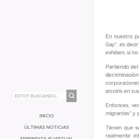
En nuestro pa
Gay", es deci
exhiben, si no
Partiendo del 
discriminaci
corporacione
arcoíris en s
Entonces, ve
migrantes" y 
INICIO
ÚLTIMAS NOTICIAS
Tienen que su
realmente in
APRENDIZAJE VIRTUAL