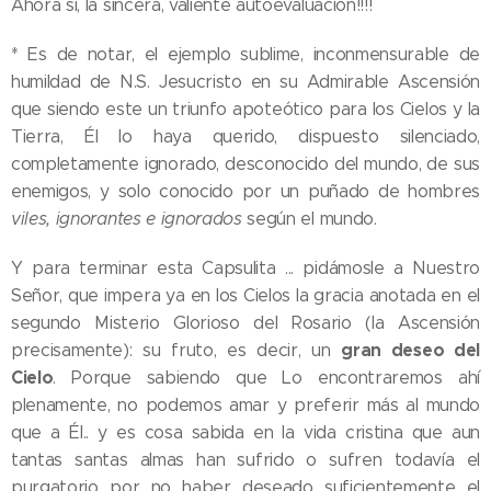
Ahora sí, la sincera, valiente autoevaluación!!!!
* Es de notar, el ejemplo sublime, inconmensurable de
humildad de N.S. Jesucristo en su Admirable Ascensión
que siendo este un triunfo apoteótico para los Cielos y la
Tierra, Él lo haya querido, dispuesto silenciado,
completamente ignorado, desconocido del mundo, de sus
enemigos, y solo conocido por un puñado de hombres
viles, ignorantes e ignorados
según el mundo.
Y para terminar esta Capsulita ... pidámosle a Nuestro
Señor, que impera ya en los Cielos la gracia anotada en el
segundo Misterio Glorioso del Rosario (la Ascensión
gran deseo del
precisamente): su fruto, es decir, un
Cielo
. Porque sabiendo que Lo encontraremos ahí
plenamente, no podemos amar y preferir más al mundo
que a Él.. y es cosa sabida en la vida cristina que aun
tantas santas almas han sufrido o sufren todavía el
purgatorio por no haber deseado suficientemente el