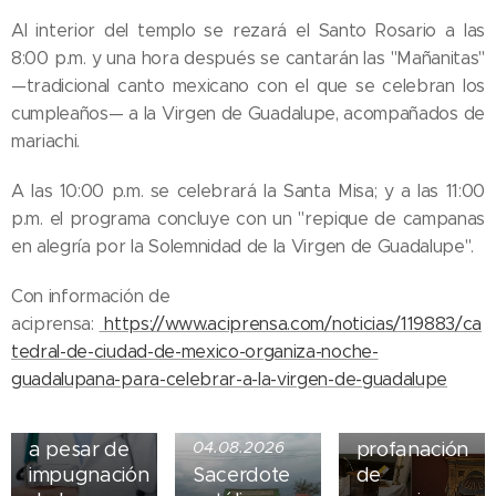
Al interior del templo se rezará el Santo Rosario a las
8:00 p.m. y una hora después se cantarán las "Mañanitas"
—tradicional canto mexicano con el que se celebran los
cumpleaños— a la Virgen de Guadalupe, acompañados de
mariachi.
A las 10:00 p.m. se celebrará la Santa Misa; y a las 11:00
p.m. el programa concluye con un "repique de campanas
en alegría por la Solemnidad de la Virgen de Guadalupe".
05.08.2026
Ley del
Con información de
suicidio
aciprensa:
https://www.aciprensa.com/noticias/119883/ca
asistido
04.08.2026
tedral-de-ciudad-de-mexico-organiza-noche-
entra en
Iglesia de
guadalupana-para-celebrar-a-la-virgen-de-guadalupe
vigor en
Madrid
Nueva York
sufre
a pesar de
04.08.2026
profanación
impugnación
Sacerdote
de