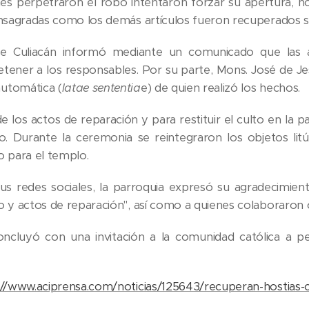
s perpetraron el robo intentaron forzar su apertura, no
onsagradas como los demás artículos fueron recuperados s
de Culiacán informó mediante un comunicado que las au
 detener a los responsables. Por su parte, Mons. José de J
utomática (
latae sententia
e) de quien realizó los hechos.
 los actos de reparación y para restituir el culto en la p
o. Durante la ceremonia se reintegraron los objetos lit
o para el templo.
us redes sociales, la parroquia expresó su agradecimien
o y actos de reparación", así como a quienes colaboraron
oncluyó con una invitación a la comunidad católica a p
://www.aciprensa.com/noticias/125643/recuperan-hostias-