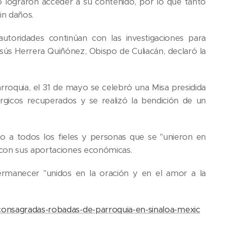
 lograron acceder a su contenido, por lo que tanto
in daños.
toridades continúan con las investigaciones para
esús Herrera Quiñónez, Obispo de Culiacán, declaró la
arroquia, el 31 de mayo se celebró una Misa presidida
úrgicos recuperados y se realizó la bendición de un
to a todos los fieles y personas que se "unieron en
 con sus aportaciones económicas.
ermanecer "unidos en la oración y en el amor a la
consagradas-robadas-de-parroquia-en-sinaloa-mexic