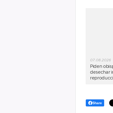
07.08.2026
Piden obi
desechar in
reproducci
Share