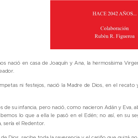
s nació en casa de Joaquín y Ana, la hermosísima Virgen 
eador.
ompetas ni festejos, nació la Madre de Dios, en el recato 
de su infancia, pero nació, como nacieron Adán y Eva, abie
bemos lo que a ella le pasó en el Edén; no así, en su s
a, sería el Redentor.
de Dios, recibe toda la reverencia y el cariño que quizá no