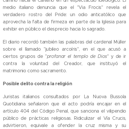
camino hacia el Calvario en un espectáculo ideológico. El
medio italiano denuncia que el "Via Frocis" revela el
verdadero rostro del Pride: un odio anticatólico que
aprovecha la falta de firmeza en parte de la Iglesia para
exhibir en público el desprecio hacia lo sagrado.
El diario recordó también las palabras del cardenal Müller
sobre el llamado "jubileo arcoíris", en el que acusó a
ciertos grupos de "
profanar el templo de Dios
" y de ir
contra la voluntad del Creador, que instituyó el
matrimonio como sacramento.
Posible delito contra la religión
Juristas italianos consultados por La Nuova Bussola
Quotidiana señalaron que el acto podría encajar en el
artículo 404 del Código Penal, que sanciona el vilipendio
público de prácticas religiosas. Ridiculizar el Vía Crucis,
advirtieron, equivale a ofender la cruz misma y su