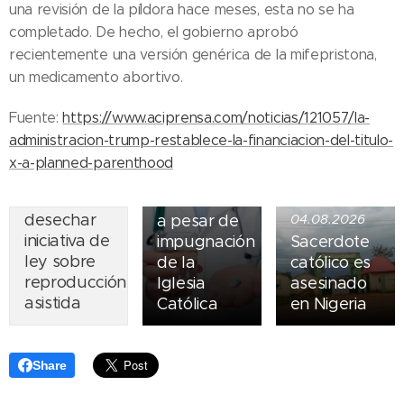
una revisión de la píldora hace meses, esta no se ha
completado. De hecho, el gobierno aprobó
recientemente una versión genérica de la mifepristona,
05.08.2026
un medicamento abortivo.
Ley del
suicidio
Fuente:
https://www.aciprensa.com/noticias/121057/la-
07.08.2026
asistido
administracion-trump-restablece-la-financiacion-del-titulo-
Piden
entra en
x-a-planned-parenthood
obispos de
vigor en
Ecuador
Nueva York
desechar
a pesar de
04.08.2026
iniciativa de
impugnación
Sacerdote
ley sobre
de la
católico es
reproducción
Iglesia
asesinado
asistida
Católica
en Nigeria
Share