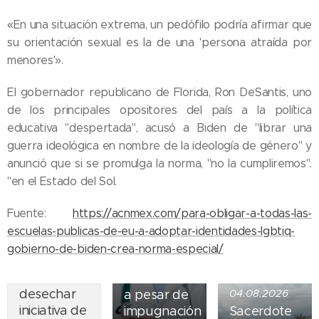
«En una situación extrema, un pedófilo podría afirmar que
su orientación sexual es la de una 'persona atraída por
menores'».
El gobernador republicano de Florida, Ron DeSantis, uno
de los principales opositores del país a la política
educativa "despertada", acusó a Biden de "librar una
guerra ideológica en nombre de la ideología de género" y
anunció que si se promulga la norma, "no la cumpliremos".
05.08.2026
"en el Estado del Sol.
Ley del
suicidio
Fuente:
https://acnmex.com/para-obligar-a-todas-las-
07.08.2026
asistido
escuelas-publicas-de-eu-a-adoptar-identidades-lgbtiq-
Piden
entra en
gobierno-de-biden-crea-norma-especial/
obispos de
vigor en
Ecuador
Nueva York
desechar
a pesar de
04.08.2026
iniciativa de
impugnación
Sacerdote