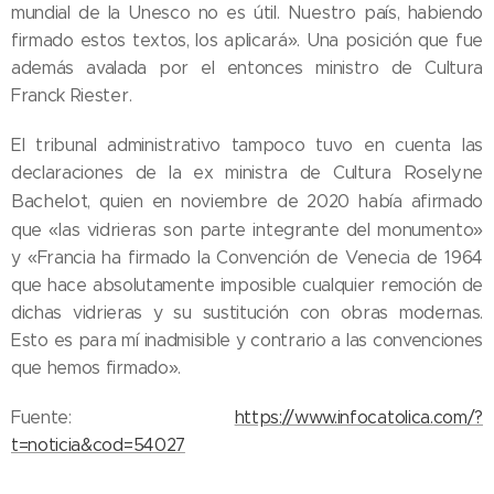
mundial de la Unesco no es útil. Nuestro país, habiendo
firmado estos textos, los aplicará». Una posición que fue
además avalada por el entonces ministro de Cultura
Franck Riester.
El tribunal administrativo tampoco tuvo en cuenta las
Roselyne
declaraciones de la ex ministra de Cultura
Bachelot
, quien en noviembre de 2020 había afirmado
que «las vidrieras son parte integrante del monumento»
y «Francia ha firmado la Convención de Venecia de 1964
que hace absolutamente imposible cualquier remoción de
dichas vidrieras y su sustitución con obras modernas.
05.08.2026
Esto es para mí inadmisible y contrario a las convenciones
Ley del
que hemos firmado».
suicidio
asistido
04.08.2026
Fuente:
https://www.infocatolica.com/?
entra en
Iglesia de
t=noticia&cod=54027
vigor en
Madrid
Nueva York
sufre