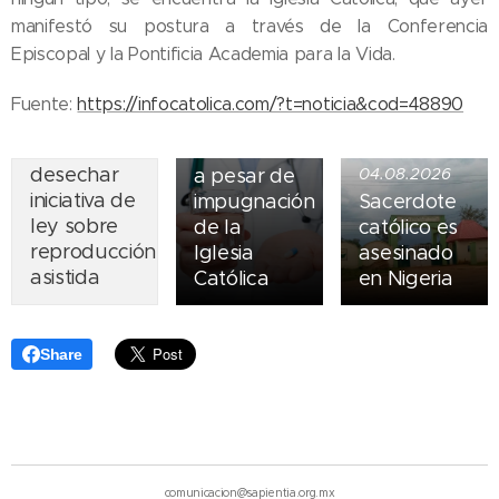
Ley del
manifestó su postura a través de la Conferencia
suicidio
Episcopal y la Pontificia Academia para la Vida.
07.08.2026
asistido
Piden
entra en
Fuente:
https://infocatolica.com/?t=noticia&cod=48890
obispos de
vigor en
Ecuador
Nueva York
desechar
a pesar de
04.08.2026
iniciativa de
impugnación
Sacerdote
ley sobre
de la
católico es
reproducción
Iglesia
asesinado
asistida
Católica
en Nigeria
Share
comunicacion@sapientia.org.mx