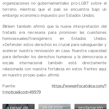
organizaciones no gubernamentales pro-LGBT sobre el
terreno, mientras que el país se encuentra bajo un
embargo económico impuesto por Estados Unidos.
Blinken también afirmó que la nueva interpretación del
tratado era necesaria para promover las cuestiones
homosexuales/transgénero en Estados Unidos.
«Defender estos derechos es crucial para salvaguardar y
acelerar nuestra renovación en casa. Nuestra capacidad
para defender los derechos humanos y la democracia a
escala internacional también está directamente
05.08.2026
relacionada con nuestra fortaleza en estos frentes aquí,
Ley del
en nuestro propio país», afirmó.
suicidio
asistido
04.08.2026
Fuente:
https://www.infocatolica.com/?
entra en
Iglesia de
t=noticia&cod=49979
vigor en
Madrid
Nueva York
sufre
a pesar de
04.08.2026
profanación